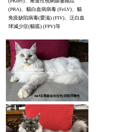
(PKdef)、漸進性視網膜萎縮症
(PRA)、貓白血病病毒 (FeLV)、貓
免疫缺陷病毒(愛滋) (FIV)、泛白血
球減少症(貓瘟) (FPV)等
ns12
黑
銀金吉拉色/貝殼浮雕色