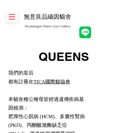
無意良品緬因貓舍
Wuyiliangpin Maine Coon Cattery
QUEENS
​我們的皇后
都有註冊在
TICA國際貓協會
本貓舍種公種母皆經過遺傳疾病基
因檢測：
肥厚性心肌病 (HCM)、多囊性腎病
(PKD)、丙酮酸激酶缺乏症