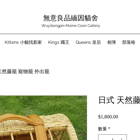
無意良品緬因貓舍
Wuyiliangpin Maine Coon Cattery
Kittens 小貓找新家
Kings 國王
Queens 皇后
相簿
部落格
天然藤籠 寵物籠 外出籠
日式 天然藤
$1,800.00
價
格
數量
*