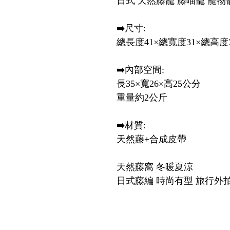
日式 天然藤籠 藤喵籠 寵物
➡️尺寸:
總長度41×總寬度31×總高度
➡️內部空間:
長35×寬26×高25公分
重量約2公斤
➡️材質:
天然藤+合成皮帶
天然藤窩 冬暖夏涼
日式藤編 時尚有型 旅行外